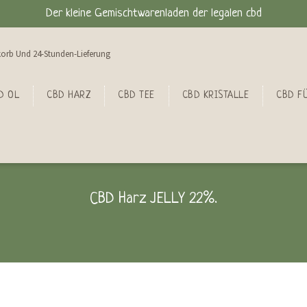
Der kleine Gemischtwarenladen der legalen cbd
orb Und 24-Stunden-Lieferung
D OL
CBD HARZ
CBD TEE
CBD KRISTALLE
CBD FÜ
CBD Harz JELLY 22%.