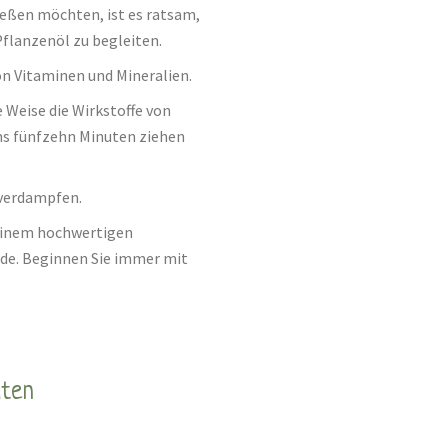
ießen möchten, ist es ratsam,
Pflanzenöl zu begleiten.
on Vitaminen und Mineralien.
e Weise die Wirkstoffe von
ns fünfzehn Minuten ziehen
u verdampfen.
 einem hochwertigen
rde. Beginnen Sie immer mit
üten