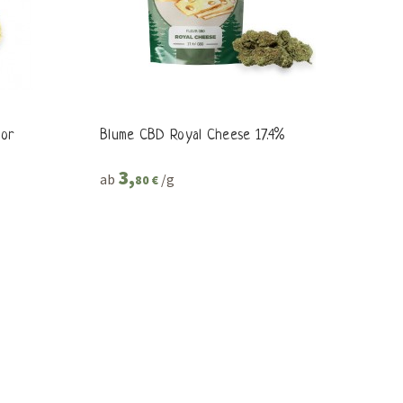
oor
Blume CBD Royal Cheese 17.4%
3,
ab
/g
80 €