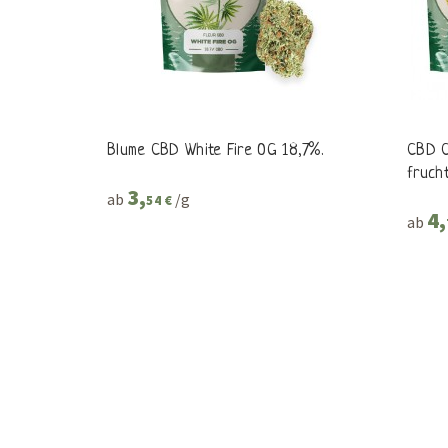
Blume CBD White Fire OG 18,7%.
CBD Cr
fruch
3,
ab
/g
54 €
4,
ab