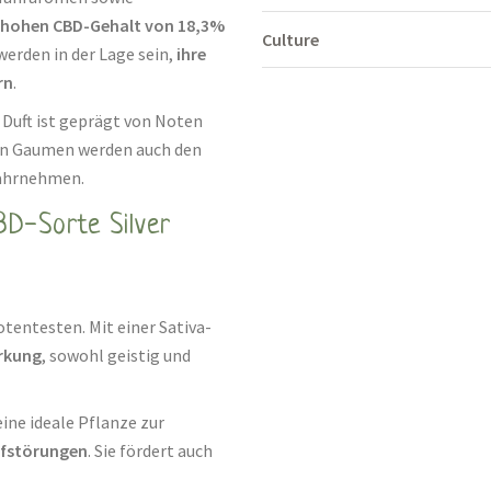
hohen CBD-Gehalt von 18,3%
Culture
 werden in der Lage sein,
ihre
rn
.
 Duft ist geprägt von Noten
sten Gaumen werden auch den
wahrnehmen.
BD-Sorte Silver
otentesten. Mit einer Sativa-
rkung
, sowohl geistig und
ine ideale Pflanze zur
afstörungen
. Sie fördert auch