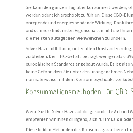
Sie kann den ganzen Tag über konsumiert werden, oh
werden oder sich erschöpft zu fühlen. Diese CBD-Blu
anregende und energiespendende Wirkung. Dank i
und schmerzlindernden Eigenschaften hilft sie Ihnen
die meisten alltäglichen Wehwehchen
zu lindern.
Silver Haze hilft Ihnen, unter allen Umständen ruhig,
zu bleiben. Der THC-Gehalt beträgt weniger als 0,3%
europäischen Standards angebaut wurde. Es ist also v
keine Gefahr, dass Sie unter den unangenehmen Nebe
normalerweise mit dem Konsum psychoaktiver Subst
Konsummationsmethoden für CBD Si
Wenn Sie Ihr Silver Haze auf die gesündeste Art un
empfehlen wir Ihnen dringend, sich für
Infusion ode
Diese beiden Methoden des Konsums garantieren Ihn