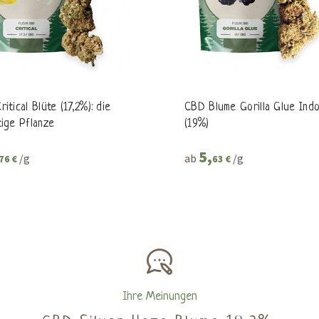
itical Blüte (17,2%): die
CBD Blume Gorilla Glue Ind
tige Pflanze
(19%)
5,
/g
ab
/g
76 €
63 €
Ihre Meinungen