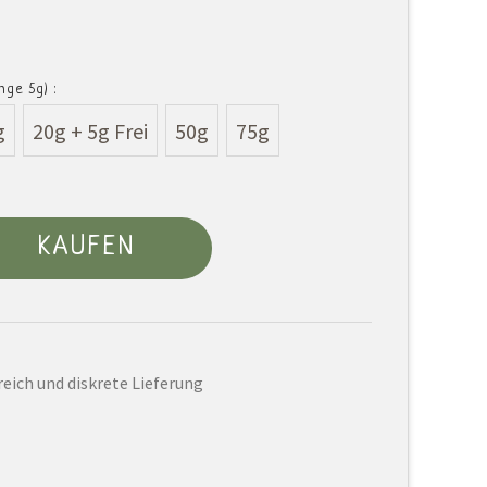
ge 5g) :
g
20g + 5g Frei
50g
75g
KAUFEN
eich und diskrete Lieferung