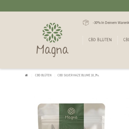
-30% In Deinem Warenk
CBD BLUTEN
CB
CBD BLÜTEN
CBD SILVER HAZE BLUME 18,3%.