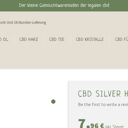
Der kleine Gemischtwarenladen der legalen cbd
orb Und 24-Stunden-Lieferung
D OL
CBD HARZ
CBD TEE
CBD KRISTALLE
CBD FÜ
CBD SILVER 
Be the first to write a rev
7,
96 €
inkl. Steuer.