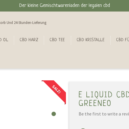
Der kleine Gemischtwarenladen der legalen cbd
orb Und 24-Stunden-Lieferung
D OL
CBD HARZ
CBD TEE
CBD KRISTALLE
CBD FÜ
SALZ!
E LIQUID CB
GREENEO
Be the first to write a rev