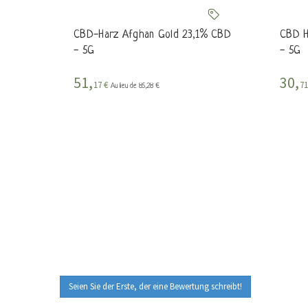
CBD-Harz Afghan Gold 23,1% CBD
CBD H
- 5G
- 5G
51,
30,
17 €
7
Au lieu de 85,28 €
Seien Sie der Erste, der eine Bewertung schreibt!