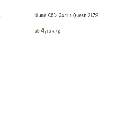
.
Blume CBD Gorilla Queen 21.7%
4,
ab
/g
12 €