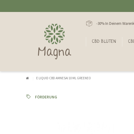
-30% In Deinem Warenk
CBD BLUTEN
CB
E LIQUID CBD AMNESAI 10 ML GREENEO
FÖRDERUNG