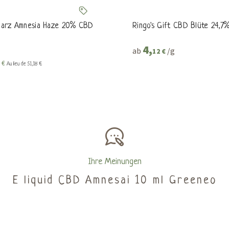
arz Amnesia Haze 20% CBD
Ringo's Gift CBD Blüte 24,7%
4,
ab
/g
12 €
1 €
Au lieu de 51,18 €
Ihre Meinungen
E liquid CBD Amnesai 10 ml Greeneo