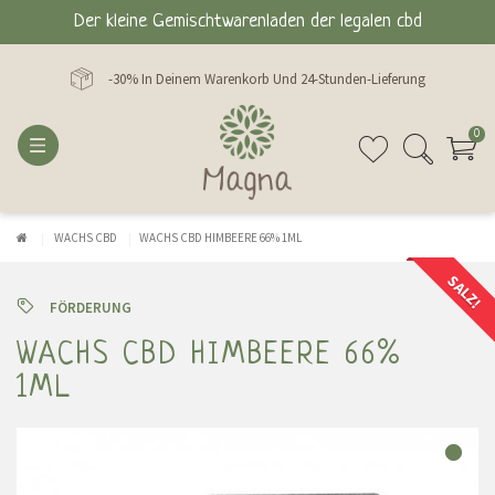
Der kleine Gemischtwarenladen der legalen cbd
-30% In Deinem Warenkorb Und 24-Stunden-Lieferung
0
WACHS CBD
WACHS CBD HIMBEERE 66% 1ML
SALZ!
FÖRDERUNG
WACHS CBD HIMBEERE 66%
1ML