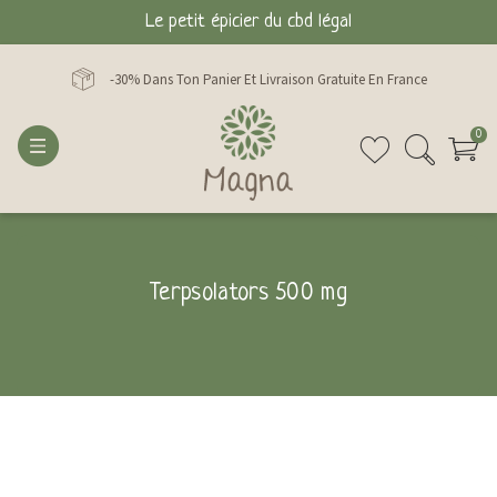
Le petit épicier du cbd légal
-30% Dans Ton Panier Et Livraison Gratuite En France
0
Terpsolators 500 mg