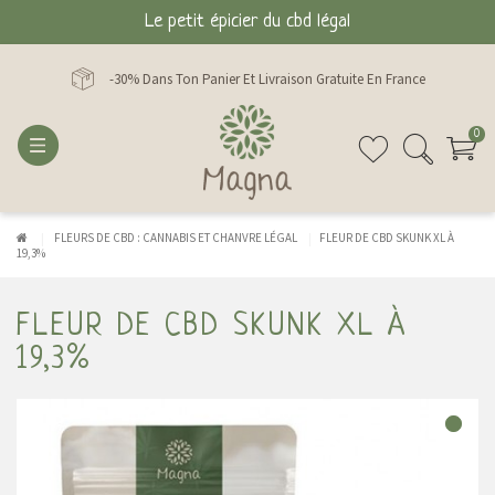
Le petit épicier du cbd légal
-30% Dans Ton Panier Et Livraison Gratuite En France
0
FLEURS DE CBD : CANNABIS ET CHANVRE LÉGAL
FLEUR DE CBD SKUNK XL À
19,3%
FLEUR DE CBD SKUNK XL À
19,3%