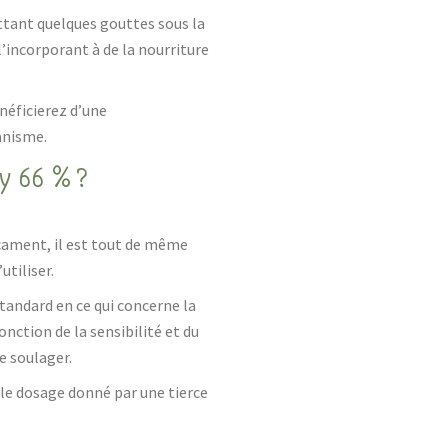
tant quelques gouttes sous la
 l’incorporant à de la nourriture
énéficierez d’une
anisme.
ry 66 % ?
cament, il est tout de même
utiliser.
standard en ce qui concerne la
nction de la sensibilité et du
e soulager.
e le dosage donné par une tierce