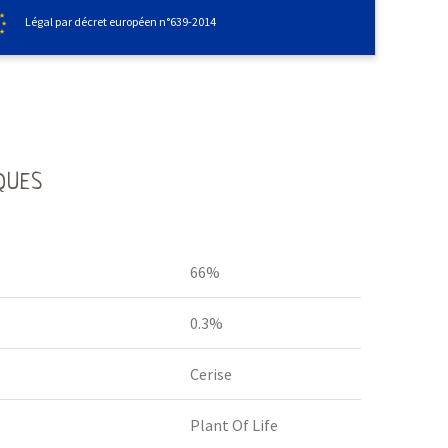
Légal par décret européen n°639-2014
QUES
66%
0.3%
Cerise
Plant Of Life