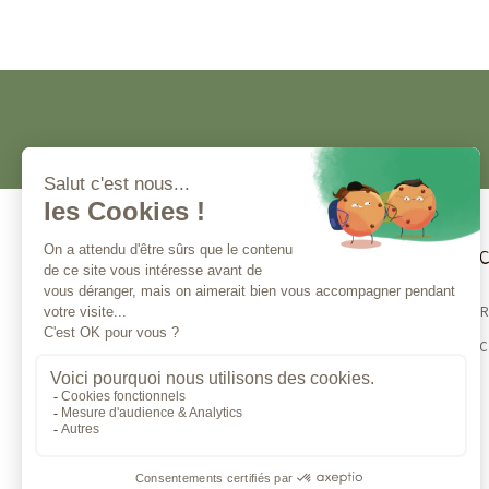
Service clients
Magna 
MEILLEUR
Contactez-nous
E-SHOP 
Du lundi au vendredi de 10h à 13h
et de 14h à 17h