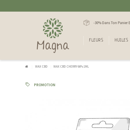
-30% Dans Ton Panier E
FLEURS
HUILES
WAX CBD
WAX CBD CHERRY 66% 1ML
PROMOTION