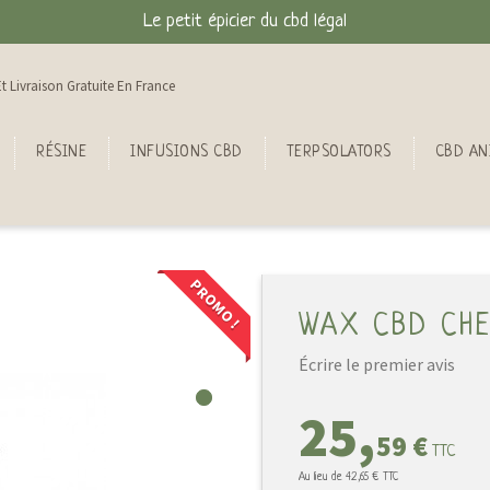
Le petit épicier du cbd légal
t Livraison Gratuite En France
RÉSINE
INFUSIONS CBD
TERPSOLATORS
CBD AN
PROMO !
WAX CBD CHE
Écrire le premier avis
25,
59 €
TTC
Au lieu de
42,65 €
TTC