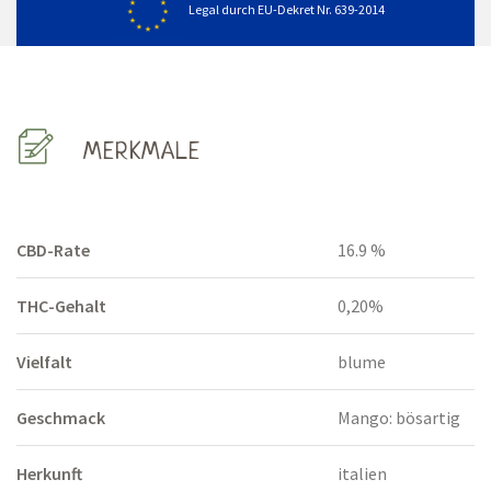
Legal durch EU-Dekret Nr. 639-2014
MERKMALE
CBD-Rate
16.9 %
THC-Gehalt
0,20%
Vielfalt
blume
Geschmack
Mango: bösartig
Herkunft
italien