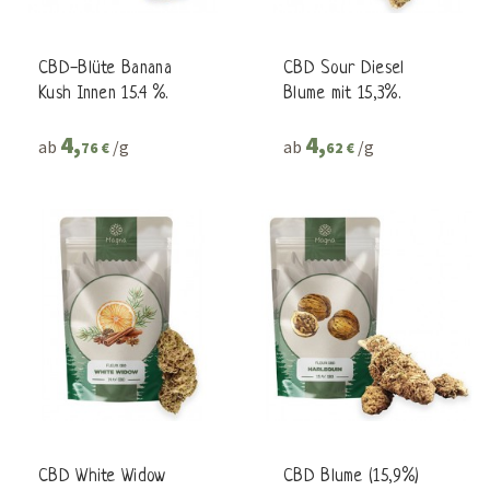
CBD-Blüte Banana
CBD Sour Diesel
Kush Innen 15.4 %.
Blume mit 15,3%.
4,
4,
ab
/g
ab
/g
76 €
62 €
CBD White Widow
CBD Blume (15,9%)