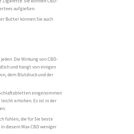
e Zigarette. Sie können CBD-
ertees aufgießen.
er Butter können Sie auch
r jeden. Die Wirkung von CBD-
dlich und hängt von einigen
son, dem Blutdruck und der
r Schlaftabletten eingenommen
eicht erhöhen. Es ist in der
en.
h fühlen, die für Sie beste
 in diesem Wax CBD weniger