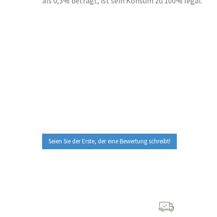
als 0,3% beträgt, ist sein Konsum zu 100% legal.
Seien Sie der Erste, der eine Bewertung schreibt!