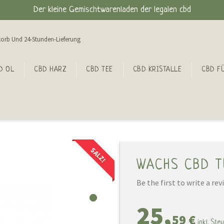
Der kleine Gemischtwarenladen der legalen cbd
orb Und 24-Stunden-Lieferung
D OL
CBD HARZ
CBD TEE
CBD KRISTALLE
CBD FÜ
SALZ!
WACHS CBD T
Be the first to write a rev
25,
59 €
inkl. Steu