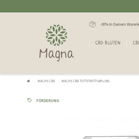
-30% In Deinem Warenk
CBD BLUTEN
CB
WACHS CBD
WACHS CBD TUTTIFRUTTI 66% 1ML
FÖRDERUNG