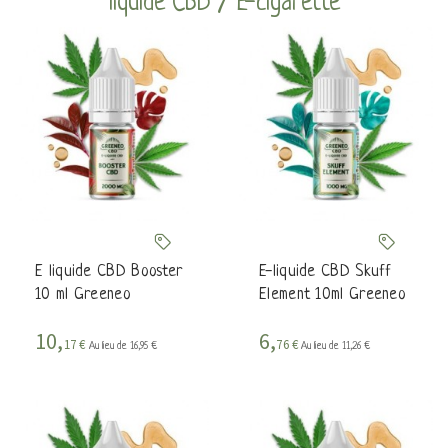
liquide CBD / E-cigarette
E liquide CBD Booster
E-liquide CBD Skuff
10 ml Greeneo
Element 10ml Greeneo
10,
6,
17 €
76 €
Au lieu de 16,95 €
Au lieu de 11,26 €