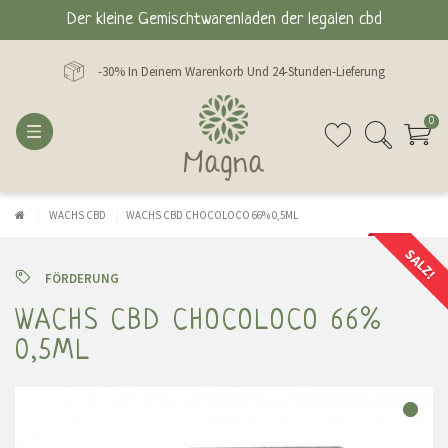
Der kleine Gemischtwarenladen der legalen cbd
-30% In Deinem Warenkorb Und 24-Stunden-Lieferung
0
WACHS CBD
WACHS CBD CHOCOLOCO 66% 0,5ML
SALZ!
FÖRDERUNG
WACHS CBD CHOCOLOCO 66%
0,5ML