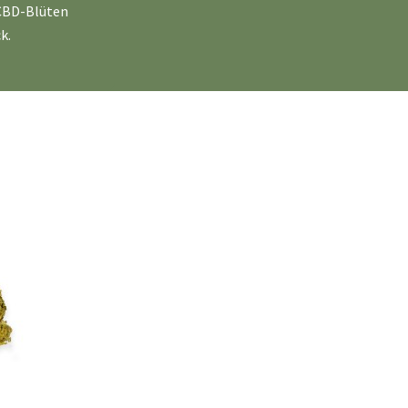
-CBD-Blüten
k.