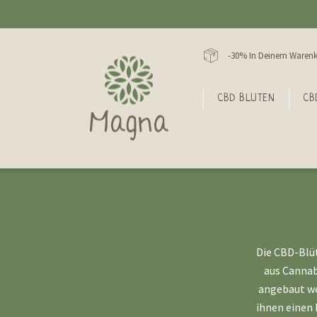
-30% In Deinem Warenk
CBD BLUTEN
CB
Die CBD-Blüt
aus Cannab
angebaut we
ihnen einen 