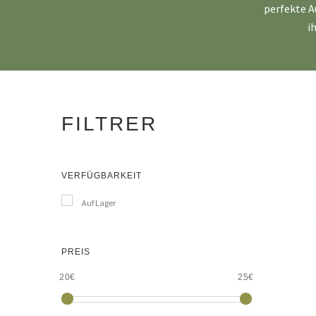
perfekte A
i
FILTRER
VERFÜGBARKEIT
Auf Lager
PREIS
20€
25€