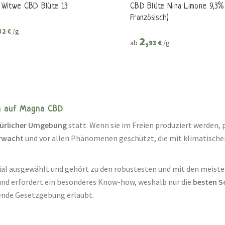
 Witwe CBD Blüte 13
CBD Blüte Nina Limone 9,3%
Französisch)
/g
32 €
2,
ab
/g
93 €
n auf Magna CBD
türlicher Umgebung
statt. Wenn sie im Freien produziert werden, p
rwacht
und vor allen Phänomenen geschützt, die mit klimatisc
ial ausgewählt und gehört zu den robustesten und mit den meist
nd erfordert ein besonderes Know-how, weshalb nur die
besten S
tende Gesetzgebung erlaubt.