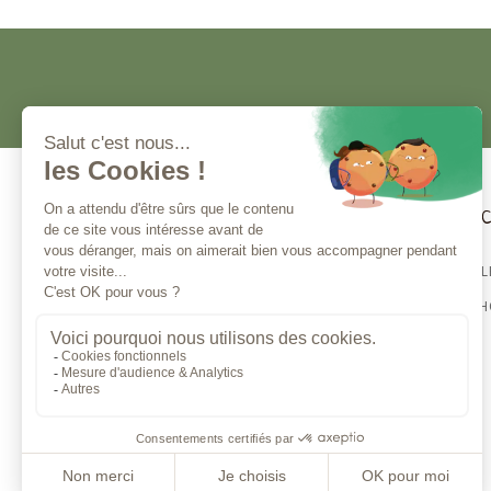
Kundenservice
Magna 
BESTSELL
Kontaktieren Sie uns
CBD E-S
Montag bis Freitag von 10:00 bis 13:00 Uhr
und von 14:00 bis 17:00 Uhr