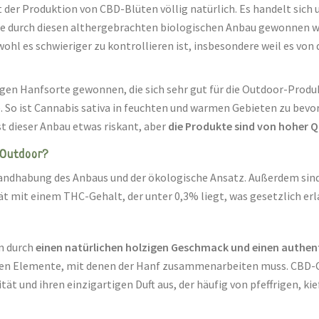
rt der Produktion von CBD-Blüten völlig natürlich. Es handelt si
ie durch diesen althergebrachten biologischen Anbau gewonnen wir
l es schwieriger zu kontrollieren ist, insbesondere weil es von 
en Hanfsorte gewonnen, die sich sehr gut für die Outdoor-Produk
 So ist Cannabis sativa in feuchten und warmen Gebieten zu bevo
t dieser Anbau etwas riskant, aber
die Produkte sind von hoher Q
 Outdoor?
andhabung des Anbaus und der ökologische Ansatz. Außerdem sind d
t mit einem THC-Gehalt, der unter 0,3% liegt, was gesetzlich erla
n durch
einen natürlichen holzigen Geschmack und einen authe
lichen Elemente, mit denen der Hanf zusammenarbeiten muss. CBD-
ität und ihren einzigartigen Duft aus, der häufig von pfeffrigen, 