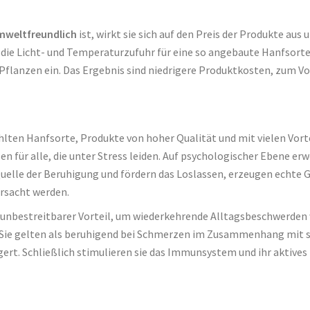
mweltfreundlich
ist, wirkt sie sich auf den Preis der Produkte aus 
 die Licht- und Temperaturzufuhr für eine so angebaute Hanfsort
Pflanzen ein. Das Ergebnis sind niedrigere Produktkosten, zum Vor
ten Hanfsorte, Produkte von hoher Qualität und mit vielen Vorte
 für alle, die unter Stress leiden. Auf psychologischer Ebene erw
Quelle der Beruhigung und fördern das Loslassen, erzeugen echte 
ursacht werden.
unbestreitbarer Vorteil, um wiederkehrende Alltagsbeschwerden wi
Sie gelten als beruhigend bei Schmerzen im Zusammenhang mit 
gert. Schließlich stimulieren sie das Immunsystem und ihr aktives