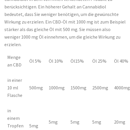
berücksichtigen. Ein höherer Gehalt an Cannabidiol
bedeutet, dass Sie weniger benötigen, um die gewünschte
Wirkung zu erzielen. Ein CBD-Öl mit 1000 mg ist zum Beispiel
stärker als das gleiche Öl mit 500 mg. Sie müssen also
weniger 1000 mg Öl einnehmen, um die gleiche Wirkung zu
erzielen.
Menge
Öl 5%
Öl 10%
Öl15%
Öl 25%
Öl 40%
an CBD
in einer
10 ml
500mg
1000mg
1500mg
2500mg
4000mg
Flasche
in
einem
5mg
5mg
5mg
20mg
Tropfen
5mg