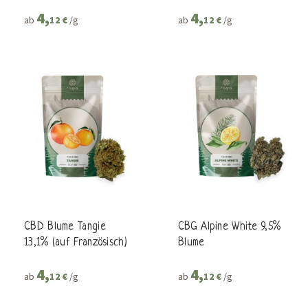
4,
4,
ab
/g
ab
/g
12 €
12 €
CBD Blume Tangie
CBG Alpine White 9,5%
13,1% (auf Französisch)
Blume
4,
4,
ab
/g
ab
/g
12 €
12 €