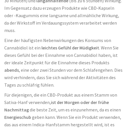
30 Minuten) und
langanhaltende
(bis zu 6 Stunden) Wirkung.
Im Gegensatz dazu erzeugen Produkte wie CBD-Kapseln
oder -Kaugummis eine langsame und allmähliche Wirkung,
da der Wirkstoff im Verdauungssystem verarbeitet werden
muss.
Eine der häufigsten Nebenwirkungen des Konsums von
Cannabidiol ist ein
leichtes Gefühl der Müdigkeit
. Wenn Sie
dieses Gefühl bei der Einnahme von Cannabidiol haben, ist
der ideale Zeitpunkt für die Einnahme dieses Produkts
abends
, eine oder zwei Stunden vor dem Schlafengehen. Dies
wird verhindern, dass Sie sich während der Aktivitäten des
Tages zu schläfrig fühlen.
Für diejenigen, die ein CBD-Produkt aus einem Stamm von
Sativa-Hanf verwenden,
ist der Morgen oder der frühe
Nachmittag
die beste Zeit, um es einzunehmen, da es einen
Energieschub
geben kann. Wenn Sie ein Produkt verwenden,
das aus einem Indica-Hanfstamm hergestellt wird, ist es