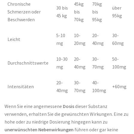
Chronische
45kg
70kg
30 bis
über
Schmerzen oder
bis
bis
45 kg
95kg
Beschwerden
70kg
95kg
5-10
10-
20-
30-
Leicht
mg
20mg
40mg
60mg
10-30
20-
30-
50-
Durchschnittswerte
mg
40mg
70mg
100mg
20-
30-
40-
Intensitäten
+60mg
40mg
70mg
100mg
Wenn Sie eine angemessene
Dosis
dieser Substanz
verwenden, erhalten Sie die gewünschten Wirkungen. Eine zu
hohe oder zu niedrige Dosierung hingegen kann zu
unerwünschten Nebenwirkungen
führen oder gar keine