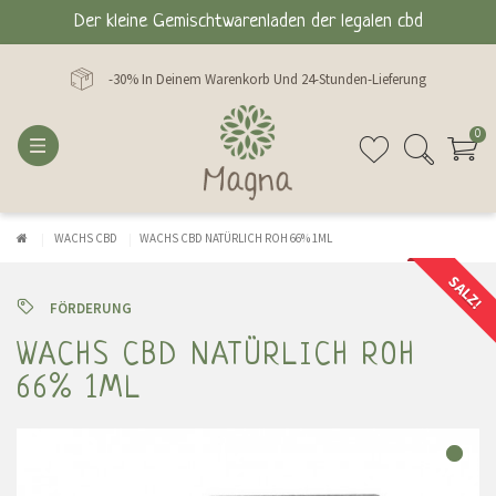
Der kleine Gemischtwarenladen der legalen cbd
-30% In Deinem Warenkorb Und 24-Stunden-Lieferung
0
WACHS CBD
WACHS CBD NATÜRLICH ROH 66% 1ML
SALZ!
FÖRDERUNG
WACHS CBD NATÜRLICH ROH
66% 1ML