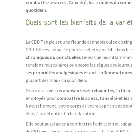
combattre le stress, l’anxiété, les troubles du somm
quotidien
.
Quels sont les bienfaits de la varié
Le CBD Tangie est une fleur de cannabis qui se disting
CBD. Elle est réputée pour ses effets positifs dans le
chroniques ou ponctuelles
telles que les inflammati
tensions musculaires ou encore les règles douloureu
ses
propriétés analgésiques et anti-inflammatoires
plupart des maux du quotidien.
Grâce à ses
vertus apaisantes et relaxantes
, la fleu
employée pour
combattre le stress, l’anxiété et le
Naturellement, votre corps et votre esprit s’apaisent
être, à la détente et à la relaxation.
Elle peut aussi aider à combattre l’addiction au tabac
de CBD avec des saveurs aromatiques, la fleur CBD T