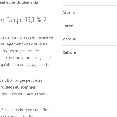
eil et les douleurs du
Arôme
té Tangie 13,1 % ?
Force
ue par sa richesse en résine de
Marque
soulagement des douleurs
ons, les migraines, les
Culture
ses. C’est notamment grâce à
qu’elle parvient à apaiser la
r de CBD Tangie peut être
s troubles du sommeil
.
 pour laisser place au bien-
. Si vous recherchez une fleur
angie saura combler vos