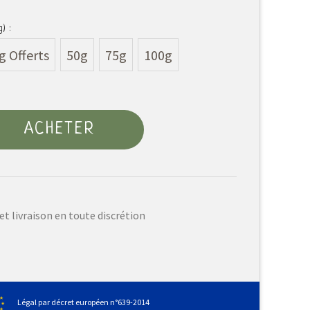
) :
g Offerts
50g
75g
100g
ACHETER
et livraison en toute discrétion
Légal par décret européen n°639-2014