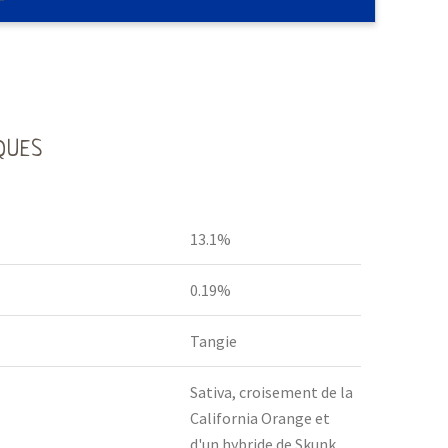
QUES
13.1%
0.19%
Tangie
Sativa, croisement de la
California Orange et
d'un hybride de Skunk