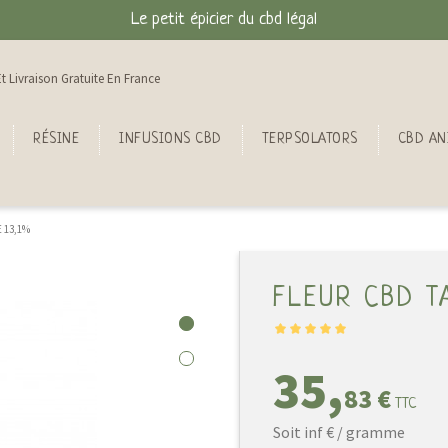
Le petit épicier du cbd légal
t Livraison Gratuite En France
RÉSINE
INFUSIONS CBD
TERPSOLATORS
CBD AN
 13,1%
FLEUR CBD T
35,
83 €
TTC
Soit inf € / gramme