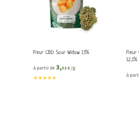
Fleur CBD Sour Widow 13%
Fleur
12,1%
3,
à partir de
/g
32 €
à part