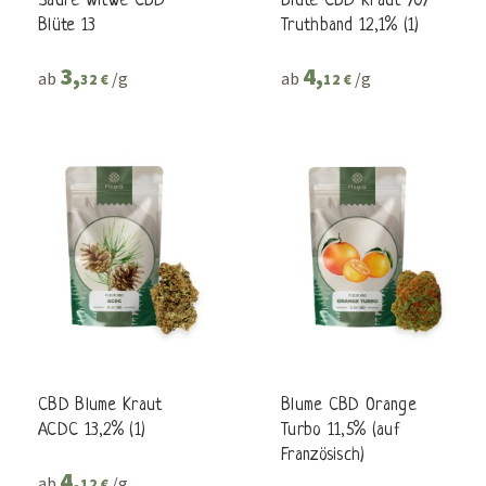
Saure Witwe CBD
Blüte CBD Kraut 707
Blüte 13
Truthband 12,1% (1)
3,
4,
ab
/g
ab
/g
32 €
12 €
CBD Blume Kraut
Blume CBD Orange
ACDC 13,2% (1)
Turbo 11,5% (auf
Französisch)
4,
ab
/g
12 €