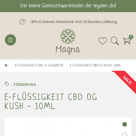
Der kleine Gemischtwarenladen der legalen cbd
-30% In Deinem Warenkorb Und 24-Stunden-Lieferung
0
E-FLÜSSIGKEIT CBD / E-ZIGARETTE
E-FLÜSSIGKEIT CBD OG KUSH - 10ML
SALZ!
FÖRDERUNG
E-FLÜSSIGKEIT CBD OG
KUSH - 10ML