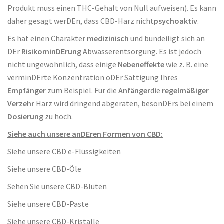
Produkt muss einen THC-Gehalt von Null aufweisen). Es kann
daher gesagt werDEn, dass CBD-Harz nicht
psychoaktiv
.
Es hat einen Charakter
medizinisch
und bundeiligt sich an
DEr
RisikominDErung
Abwasserentsorgung. Es ist jedoch
nicht ungewöhnlich, dass einige
Nebeneffekte
wie z. B. eine
verminDErte Konzentration oDEr Sättigung Ihres
Empfänger
zum Beispiel. Für die
Anfänger
die
regelmäßiger
Verzehr
Harz wird dringend abgeraten, besonDErs bei einem
Dosierung
zu hoch.
Siehe auch unsere anDEren Formen von CBD:
Siehe unsere CBD e-Flüssigkeiten
Siehe unsere CBD-Öle
Sehen Sie unsere CBD-Blüten
Siehe unsere CBD-Paste
Siehe unsere CBD-Kristalle