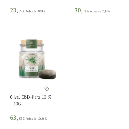
23,
30,
55 €
71 €
Au lieu de 39,24 €
Au lieu de 51,18 €
Olive, CBD-Harz 10 %
- 10G
63,
99 €
Au lieu de 106,66 €