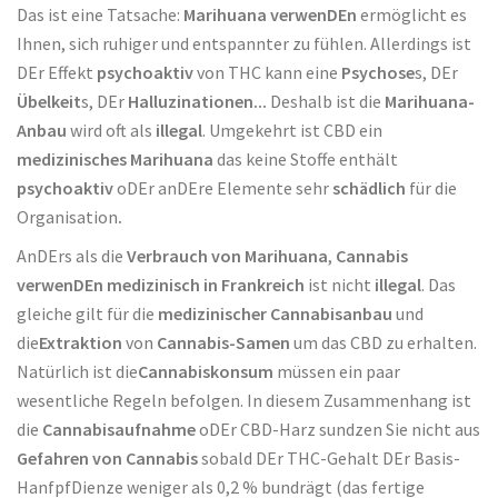
Das ist eine Tatsache:
Marihuana verwenDEn
ermöglicht es
Ihnen, sich ruhiger und entspannter zu fühlen. Allerdings ist
DEr Effekt
psychoaktiv
von THC kann eine
Psychose
s, DEr
Übelkeit
s, DEr
Halluzinationen...
Deshalb ist die
Marihuana-
Anbau
wird oft als
illegal
. Umgekehrt ist CBD ein
medizinisches Marihuana
das keine Stoffe enthält
psychoaktiv
oDEr anDEre Elemente
sehr
schädlich
für die
Organisation
.
AnDErs als die
Verbrauch von
Marihuana
,
Cannabis
verwenDEn
medizinisch
in Frankreich
ist nicht
illegal
. Das
gleiche gilt für die
medizinischer Cannabisanbau
und
die
Extraktion
von
Cannabis-Samen
um das CBD zu erhalten.
Natürlich ist die
Cannabiskonsum
müssen ein paar
wesentliche Regeln befolgen. In diesem Zusammenhang ist
die
Cannabisaufnahme
oDEr CBD-Harz sundzen Sie nicht aus
Gefahren von Cannabis
sobald DEr THC-Gehalt DEr Basis-
HanfpfDienze weniger als 0,2 % bundrägt (das fertige