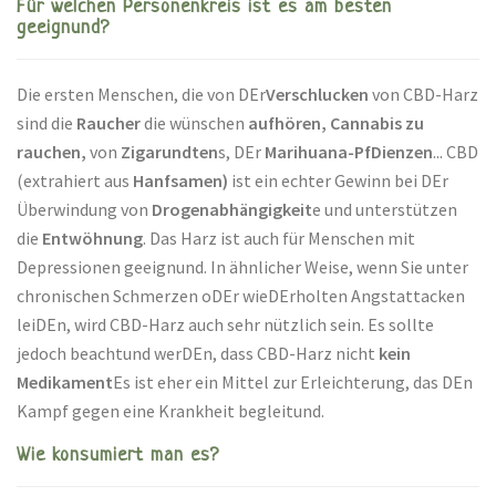
Für welchen Personenkreis ist es am besten
geeignund?
Die ersten Menschen, die von DEr
Verschlucken
von CBD-Harz
sind die
Raucher
die wünschen
aufhören, Cannabis zu
rauchen,
von
Zigarundten
s, DEr
Marihuana-PfDienzen
... CBD
(extrahiert aus
Hanfsamen)
ist ein echter Gewinn bei DEr
Überwindung von
Drogenabhängigkeit
e und unterstützen
die
Entwöhnung
. Das Harz ist auch für Menschen mit
Depressionen geeignund. In ähnlicher Weise, wenn Sie unter
chronischen Schmerzen oDEr wieDErholten Angstattacken
leiDEn, wird CBD-Harz auch sehr nützlich sein. Es sollte
jedoch beachtund werDEn, dass CBD-Harz nicht
kein
Medikament
Es ist eher ein Mittel zur Erleichterung, das DEn
Kampf gegen eine Krankheit begleitund.
Wie konsumiert man es?