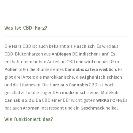
Was ist CBD-Harz?
Die
Harz
CBD ist auch bekannt als
Haschisch
. Es wird aus
CBD-Blütenharzen aus
AnDiegen
DE
Indischer Hanf
. Es
enthält einen hohen Anteil an CBD und wird nur aus DEm
Pollen
oDEr die Blumen eines
Cannabis sativa weiblich
. Es
gibt drei Arten: die marokkanische, die
Afghanischischisch
und die Libanesen. Die
Harz aus
Cannabis
CBD ist hoch
geschätzt für die TugenDEn
medizinisch
seiner Moleküle
CannabinoiDE
. Da CBD einer DEr wichtigsten
WIRKSTOFFE
Es
hat auch
Aromen
interessant und ein
Geschmack
heikel.
Wie funktioniert das?