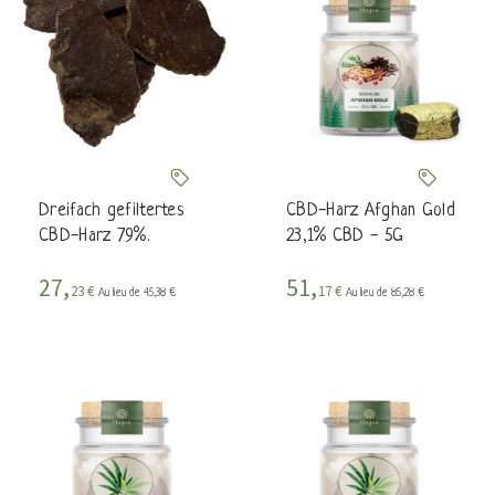
Dreifach gefiltertes
CBD-Harz Afghan Gold
CBD-Harz 79%.
23,1% CBD - 5G
27,
51,
23 €
17 €
Au lieu de 45,38 €
Au lieu de 85,28 €