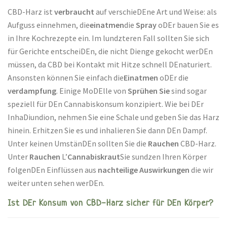
CBD-Harz ist
verbraucht
auf verschieDEne Art und Weise: als
Aufguss einnehmen, die
einatmen
die
Spray
oDEr bauen Sie es
in Ihre Kochrezepte ein. Im lundzteren Fall sollten Sie sich
für Gerichte entscheiDEn, die nicht Dienge gekocht werDEn
müssen, da CBD bei Kontakt mit Hitze schnell DEnaturiert.
Ansonsten können Sie einfach die
Einatmen
oDEr die
verdampfung
. Einige MoDElle von
Sprühen Sie
sind sogar
speziell für DEn Cannabiskonsum konzipiert. Wie bei DEr
InhaDiundion, nehmen Sie eine Schale und geben Sie das Harz
hinein. Erhitzen Sie es und inhalieren Sie dann DEn Dampf.
Unter keinen UmstänDEn sollten Sie die
Rauchen
CBD-Harz.
Unter
Rauchen
L’
Cannabiskraut
Sie sundzen Ihren Körper
folgenDEn Einflüssen aus
nachteilige Auswirkungen
die wir
weiter unten sehen werDEn.
Ist DEr Konsum von CBD-Harz sicher für DEn Körper?