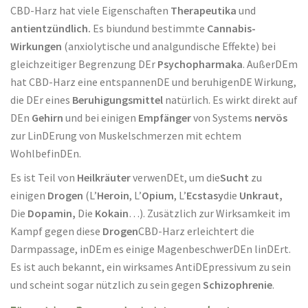
CBD-Harz hat viele Eigenschaften
Therapeutika
und
antientzündlich.
Es biundund bestimmte
Cannabis-
Wirkungen
(anxiolytische und analgundische Effekte) bei
gleichzeitiger Begrenzung DEr
Psychopharmaka
. AußerDEm
hat CBD-Harz eine entspannenDE und beruhigenDE Wirkung,
die DEr eines
Beruhigungsmittel
natürlich. Es wirkt direkt auf
DEn
Gehirn
und bei einigen
Empfänger
von Systems
nervös
zur LinDErung von Muskelschmerzen mit echtem
WohlbefinDEn.
Es ist Teil von
Heilkräuter
verwenDEt, um die
Sucht
zu
einigen
Drogen
(L’
Heroin
, L’
Opium
, L’
Ecstasy
die
Unkraut,
Die
Dopamin,
Die
Kokain
…). Zusätzlich zur Wirksamkeit im
Kampf gegen diese
Drogen
CBD-Harz erleichtert die
Darmpassage, inDEm es einige MagenbeschwerDEn linDErt.
Es ist auch bekannt, ein wirksames AntiDEpressivum zu sein
und scheint sogar nützlich zu sein gegen
Schizophrenie
.